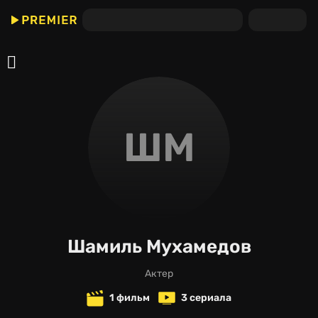
ШМ
Шамиль Мухамедов
актер
1 фильм
3 сериала