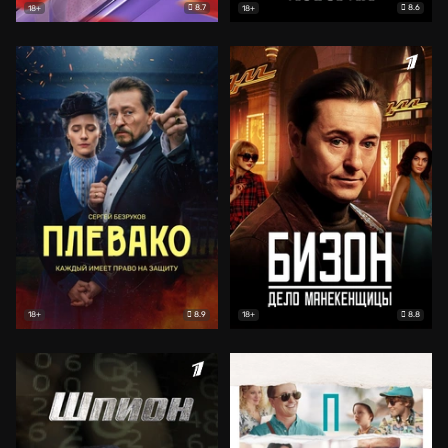
8.7
8.6
18+
18+
8.9
8.8
18+
18+