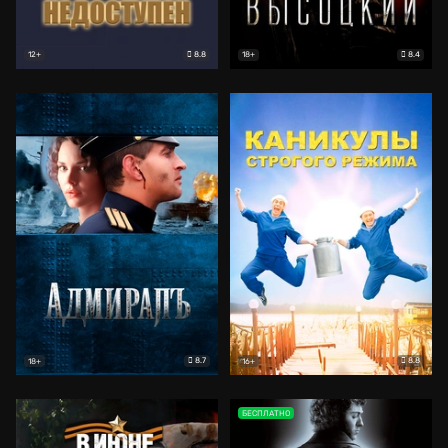
8.8
8.4
12+
18+
8.7
8.8
18+
16+
БЕСПЛАТНО