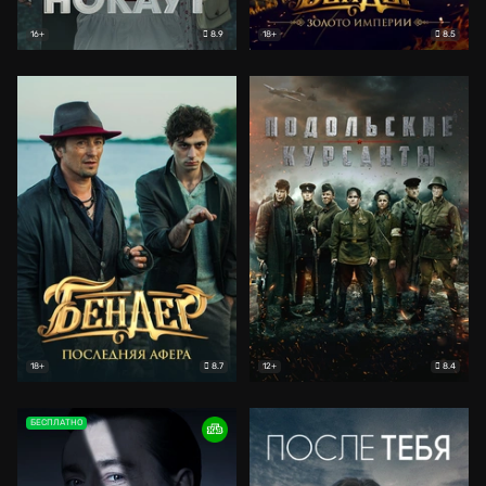
8.9
8.5
16+
18+
8.7
8.4
18+
12+
БЕСПЛАТНО