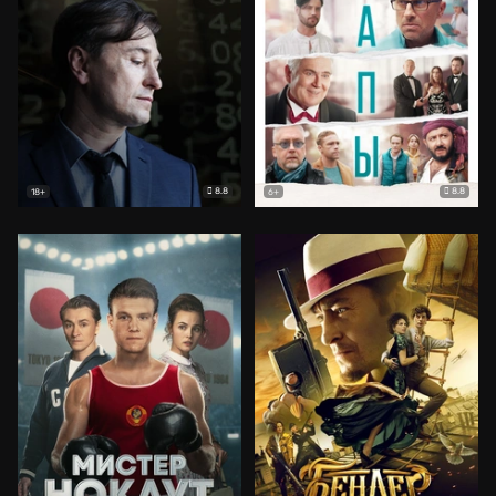
8.8
8.8
18+
6+