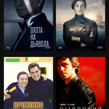
8.7
8.7
18+
18+
БЕСПЛАТНО