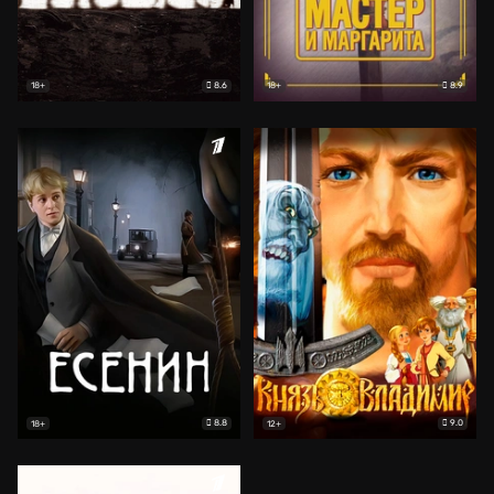
8.6
8.9
18+
18+
8.8
9.0
18+
12+