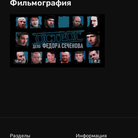
Фильмография
18+
8.2
Острог. Дело Федора Сеченова
Триллер
Разделы
Информация