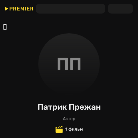
ПП
Патрик Прежан
актер
1 фильм