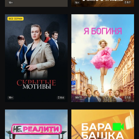
8.7
18+
16+
ВСЕ СЕРИИ
8.6
7.3
18+
18+