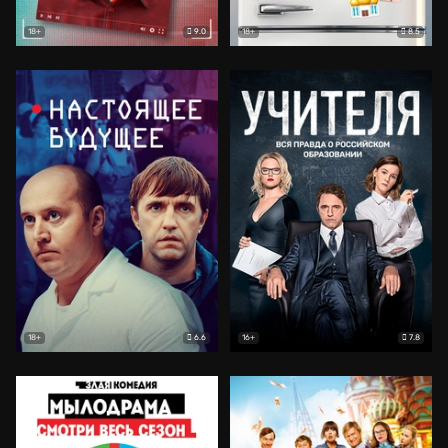
9.0
8.5
18+
18+
6.6
7.8
18+
16+