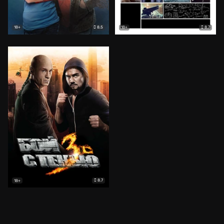
8.5
8.7
18+
18+
8.7
18+