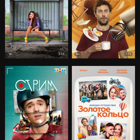
7.5
7.5
18+
18+