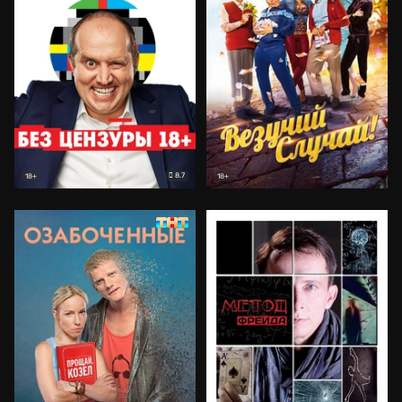
8.7
18+
18+