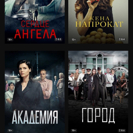
8.5
8.4
18+
12+
8.6
18+
18+