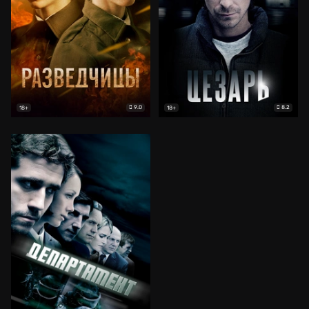
9.0
8.2
18+
18+