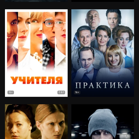
8.1
16+
16+