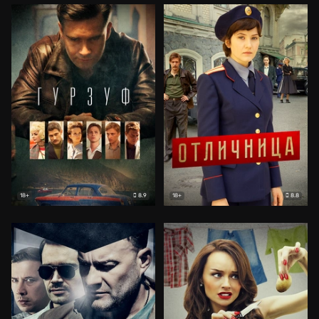
8.9
8.8
18+
18+