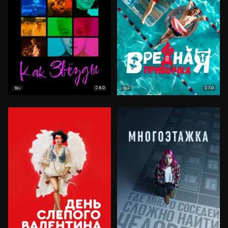
8.0
7.0
18+
16+