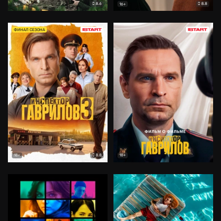
8.6
8.8
18+
16+
ФИНАЛ СЕЗОНА
8.8
18+
18+