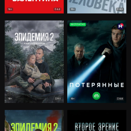
6.2
8.3
16+
18+
БЕСПЛАТНО
9.1
8.8
18+
18+