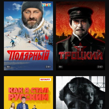
8.1
8.7
18+
18+