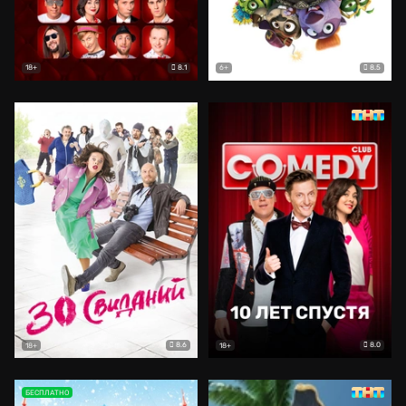
8.1
8.5
18+
6+
8.6
8.0
18+
18+
БЕСПЛАТНО