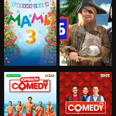
8.3
7.2
16+
18+
БЕСПЛАТНО