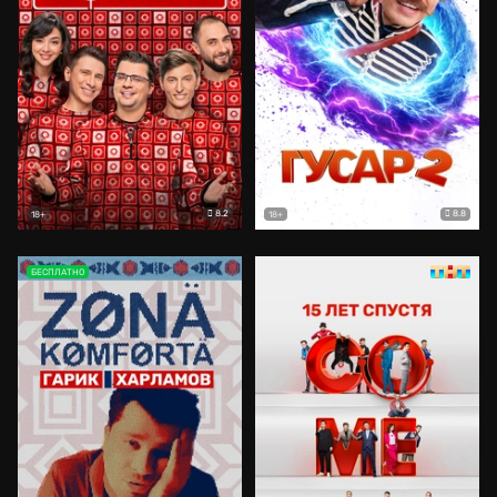
8.2
8.8
18+
18+
БЕСПЛАТНО