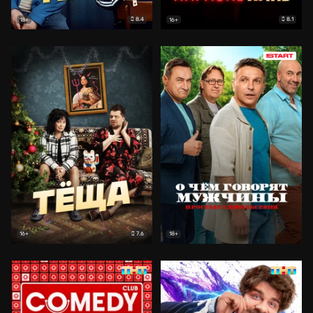
8.4
8.1
18+
16+
7.6
16+
18+