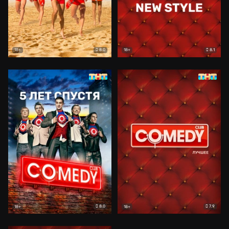
8.0
8.1
18+
18+
8.0
7.9
18+
18+