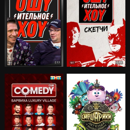
7.7
7.5
18+
18+