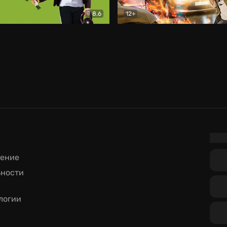
8.6
12+
омедия
Дилетант
Детектив
шение
ьности
логии