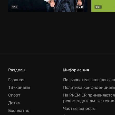
16+
7.8
18+
УЧИТЕЛЯ
Драма
Фитнес
К
Разделы
Информация
Главная
Пользовательское согла
ТВ-каналы
Политика конфиденциал
Спорт
На PREMIER применяются
рекомендательные техно
Детям
Частые вопросы
Бесплатно