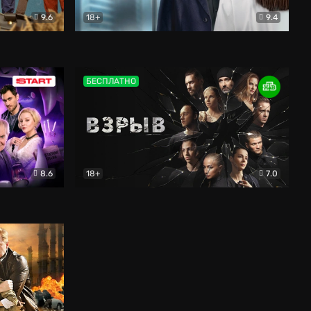
9.6
18+
9.4
Без правил
Криминал
БЕСПЛАТНО
8.6
18+
7.0
Детектив
Взрыв
Драма