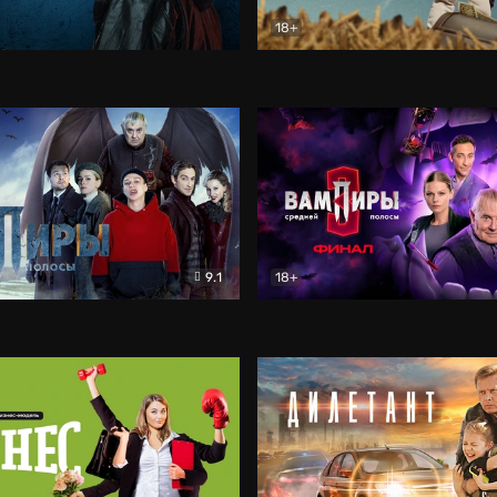
18+
ботарев — Вверх
Музыка
ЮЗЗЗ
Драма
9.1
18+
едней полосы
Фэнтези
Вампиры средней полосы