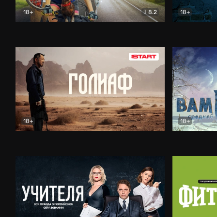
18+
8.2
18+
Поехавшая
Драма
Дмитрий Че
18+
18+
Голиаф
Драма
Вампиры ср