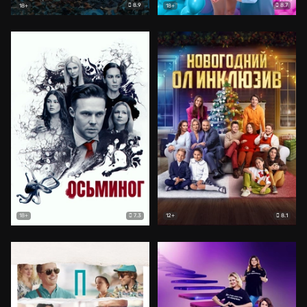
8.9
8.7
18+
18+
7.3
8.1
18+
12+