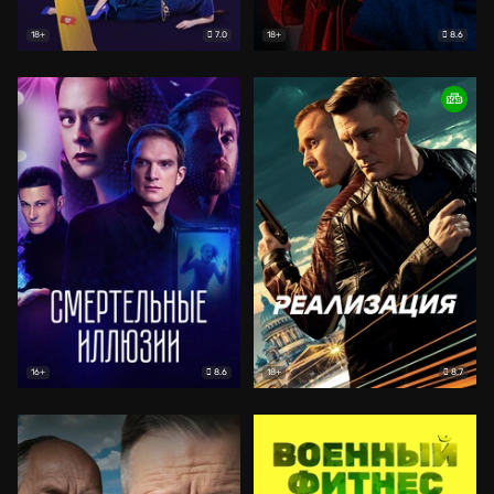
7.0
8.6
18+
18+
8.6
8.7
16+
18+