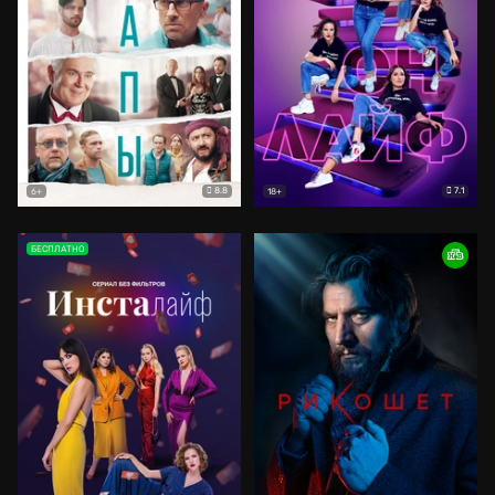
8.8
7.1
6+
18+
БЕСПЛАТНО