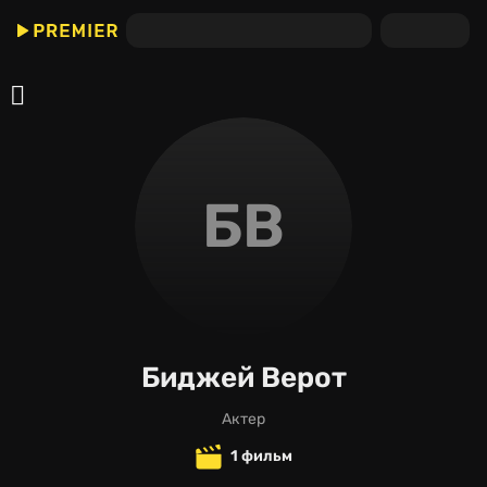
БВ
Биджей Верот
актер
1 фильм