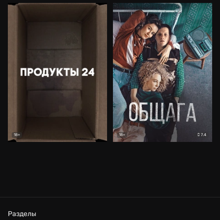
7.4
18+
18+
Разделы