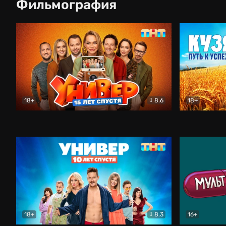
Фильмография
18+
8.6
18+
Универ. 15 лет спустя
Комедия
Кузя. Путь 
18+
8.3
16+