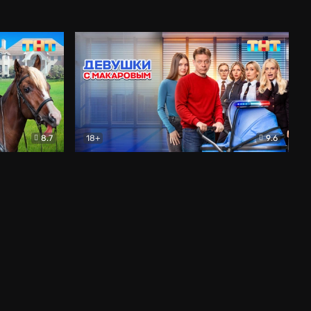
8.7
18+
9.6
едия
Девушки с Макаровым
Комедия