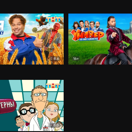
8.6
16+
к успеху
Комедия
Универ. 13 лет спустя
Ком
8.0