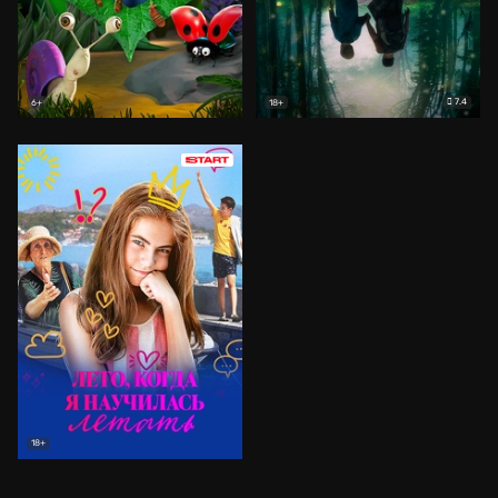
7.4
6+
18+
18+