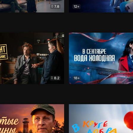
7.8
12+
Соло
Документальный
Двойная жизнь Ми
Комед
8.2
18+
на расследование. Тайный враг
Детектив
В сентябре вода холодная
Детектив