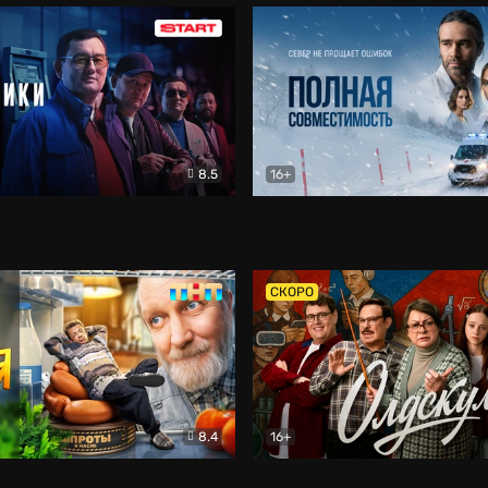
8.5
16+
и
Детектив
Полная совместимость
Др
СКОРО
8.4
16+