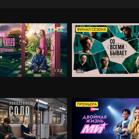
ФИНАЛ СЕЗОНА
7.3
18+
ране Чудес. Безумные приключения
Со всеми бывает
Фэнтези
Докумен
ПРЕМЬЕРА