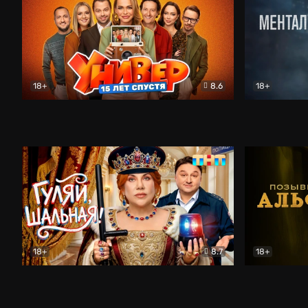
18+
8.6
18+
Универ. 15 лет спустя
Комедия
Менталист
18+
8.7
18+
Гуляй, шальная!
Комедия
Позывной 