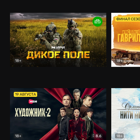
Кордон
Боевик
Афоня (202
ФИНАЛ СЕЗ
18+
18+
Дикое поле
Документальный
Инспектор 
19 АВГУСТА
18+
8.6
18+