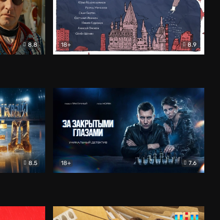
8.8
18+
8.9
ама
В «Хогвартс» я не попал
Документальный
8.5
18+
7.6
ьный
За закрытыми глазами
Детектив