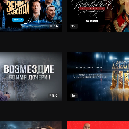
7.4
16+
егда. Сериал
Документальный
Новороссия. Потёмкин
Др
8.0
16+
Боевик
Жёсткий лёд
Документал