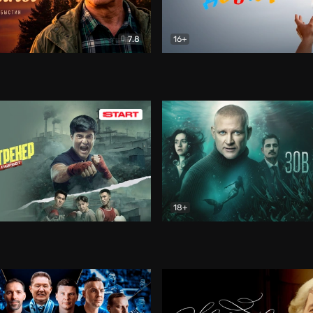
7.8
16+
стины
Драма
В круге добра
Документа
18+
ренер
Драма
Зов русалки
Детектив