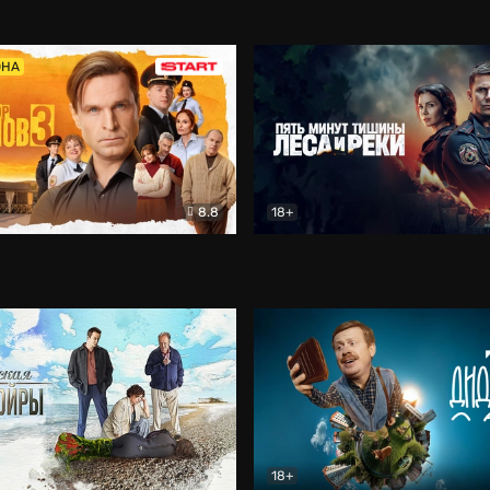
5)
Комедия
Олдскул
Комедия
ОНА
8.8
18+
Гаврилов
Комедия
Пять минут тишины
Детек
18+