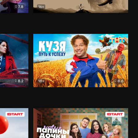
7.8
16+
ия
Птички
Документальный
8.2
18+
8.6
Детектив
Кузя. Путь к успеху
Комедия