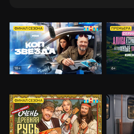
ФИНАЛ СЕЗОНА
ПРЕМЬЕРА
18+
7.8
6+
Коп-звезда
Комедия
Алиса в Ст
ФИНАЛ СЕЗОНА