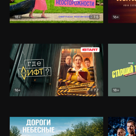
18+
7.5
16+
Свободна по неосторожности
Комедия
Простые и
16+
7.7
18+
Где лифт?
Комедия
Старший т