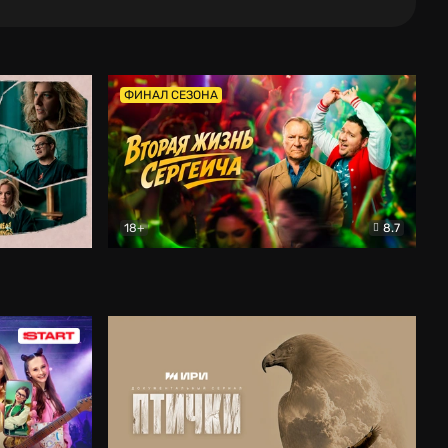
ФИНАЛ СЕЗОНА
18+
8.7
тальный
Вторая жизнь Сергеича
Комедия