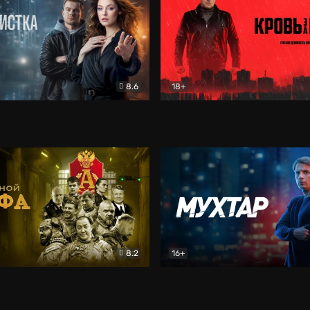
8.6
18+
ка
Детектив
Кровь за кровь (2026)
Бое
8.2
16+
«Альфа»
Боевик
Мухтар. Он вернулся
Дет