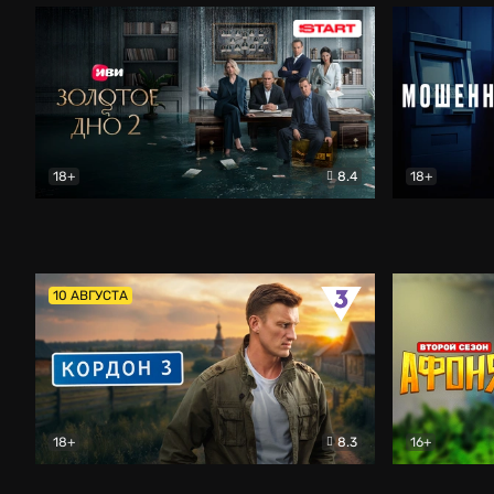
18+
8.4
18+
Золотое дно
Драма
Мошенник
10 АВГУСТА
18+
8.3
16+