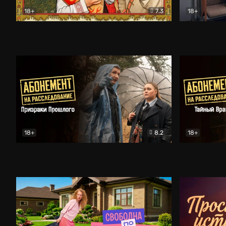
18+
7.3
18+
Очень древняя Русь
Комедия
Поколение 
18+
8.2
18+
Абонемент на расследование. Призраки прошлого
Абонемент 