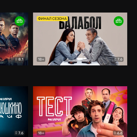
Дети перемен
Драма
ФИНАЛ СЕЗОНА
8.1
18+
7.6
тив
Балабол
Детектив
7.6
18+
6.6