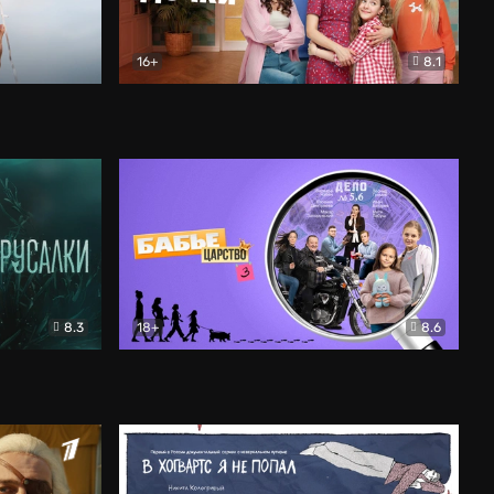
16+
8.1
льный
Папины дочки. Новые
Комедия
8.3
18+
8.6
Бабье царство
Детектив