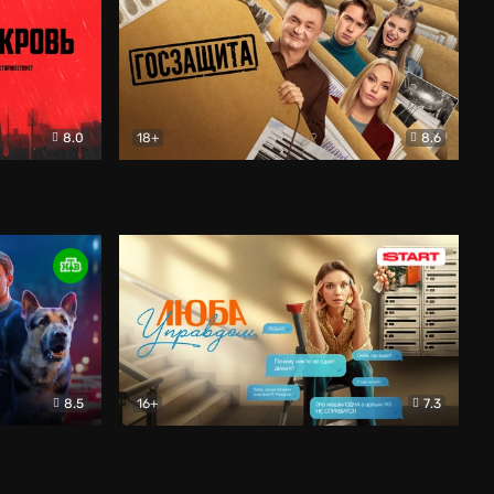
8.0
18+
8.6
вик
Госзащита
Комедия
8.5
16+
7.3
ектив
Люба Управдом
Комедия