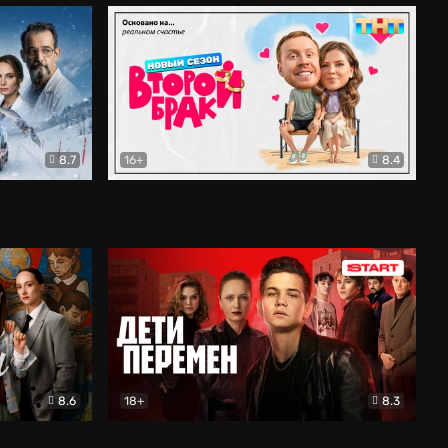
8.7
16+
8.4
ама
Второй брак
Комедия
8.6
18+
8.3