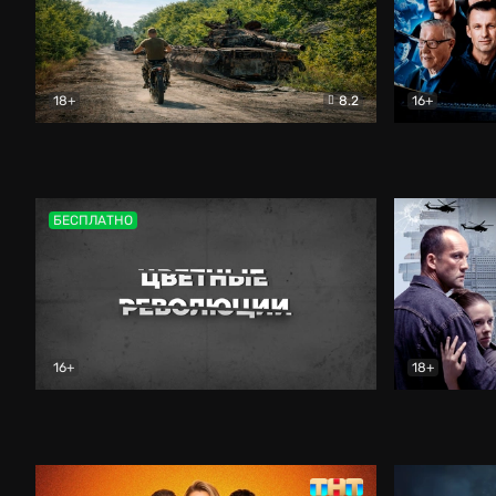
18+
8.2
16+
Дороги небесные
Документальный
Зенит навс
БЕСПЛАТНО
16+
18+
Цветные революции
Документальный
Возмездие