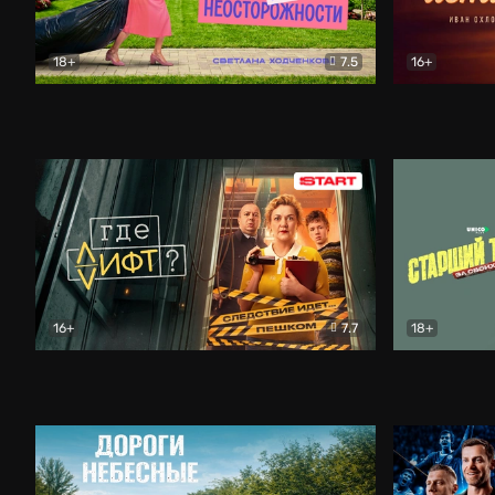
18+
7.5
16+
Свободна по неосторожности
Комедия
Простые и
16+
7.7
18+
Где лифт?
Комедия
Старший т