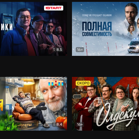
8.5
16+
и
Детектив
Полная совместимость
Др
СКОРО
8.4
16+