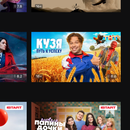
7.8
16+
ия
Птички
Документальный
8.2
18+
8.6
Детектив
Кузя. Путь к успеху
Комедия