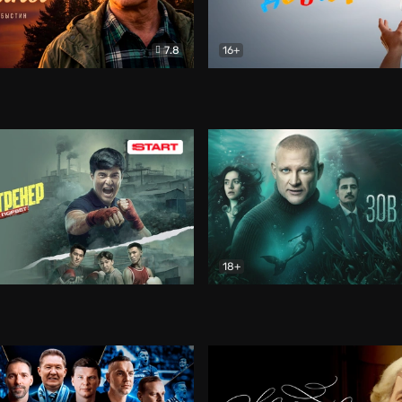
7.8
16+
стины
Драма
В круге добра
Документа
18+
ренер
Драма
Зов русалки
Детектив