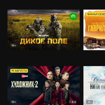
Кордон
Боевик
Афоня (202
ФИНАЛ СЕЗ
18+
18+
Дикое поле
Документальный
Инспектор 
19 АВГУСТА
18+
8.6
18+