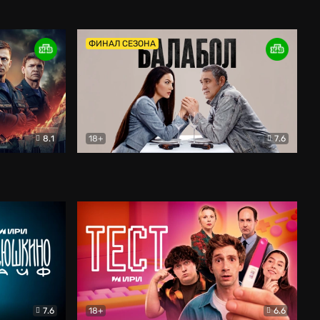
Дети перемен
Драма
ФИНАЛ СЕЗОНА
8.1
18+
7.6
тив
Балабол
Детектив
7.6
18+
6.6