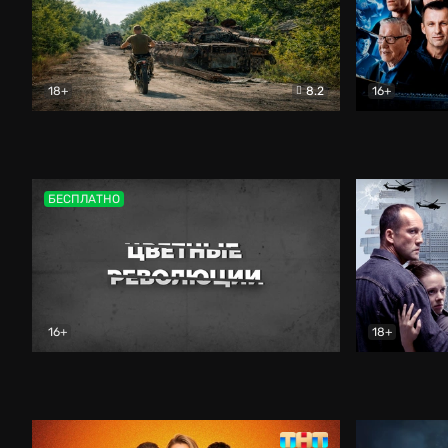
18+
8.2
16+
Дороги небесные
Документальный
Зенит навс
БЕСПЛАТНО
16+
18+
Цветные революции
Документальный
Возмездие