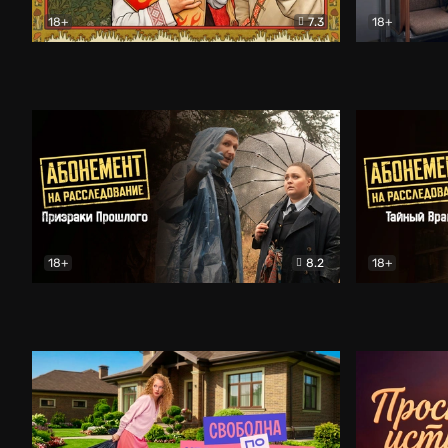
18+
7.3
18+
Очень древняя Русь
Комедия
Поколение 
18+
8.2
18+
Абонемент на расследование. Призраки прошлого
Абонемент 