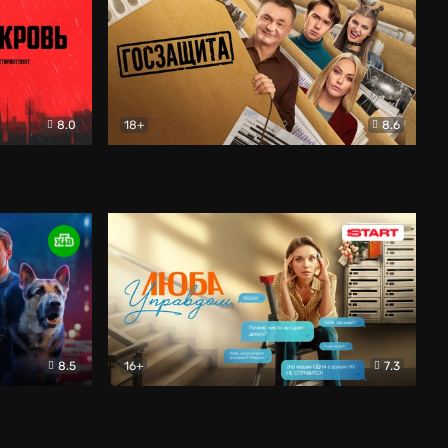
8.0
18+
8.6
вик
Госзащита
Комедия
8.5
16+
7.3
ектив
Люба Управдом
Комедия