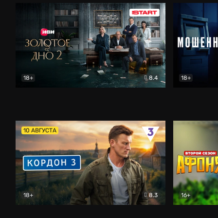
18+
8.4
18+
Золотое дно
Драма
Мошенник
10 АВГУСТА
18+
8.3
16+