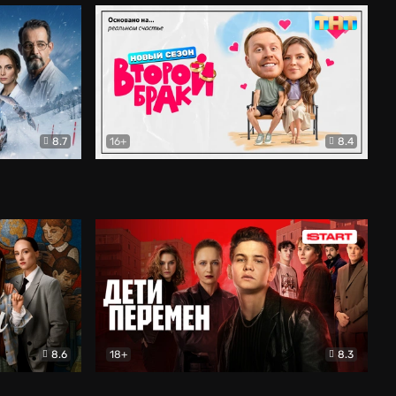
8.7
16+
8.4
ама
Второй брак
Комедия
8.6
18+
8.3