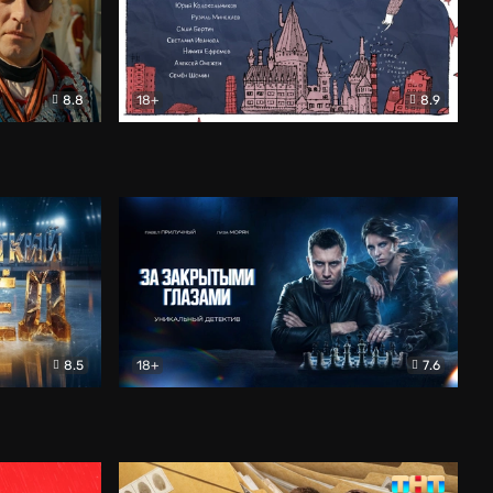
8.8
18+
8.9
ама
В «Хогвартс» я не попал
Документальный
8.5
18+
7.6
ьный
За закрытыми глазами
Детектив