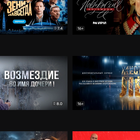
7.4
16+
егда. Сериал
Документальный
Новороссия. Потёмкин
Др
8.0
16+
Боевик
Жёсткий лёд
Документал