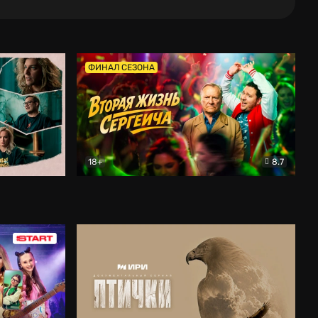
ФИНАЛ СЕЗОНА
18+
8.7
тальный
Вторая жизнь Сергеича
Комедия