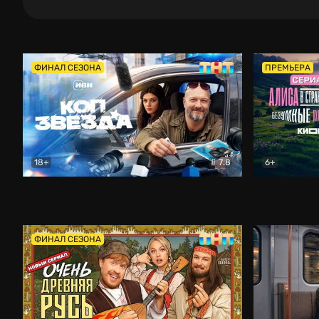
ФИНАЛ СЕЗОНА
ПРЕМЬЕРА
18+
7.8
6+
Коп-звезда
Комедия
Алиса в Ст
ФИНАЛ СЕЗОНА