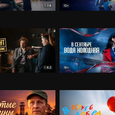
7.8
12+
Соло
Документальный
Двойная жизнь Ми
Комед
8.2
18+
на расследование. Тайный враг
Детектив
В сентябре вода холодная
Детектив