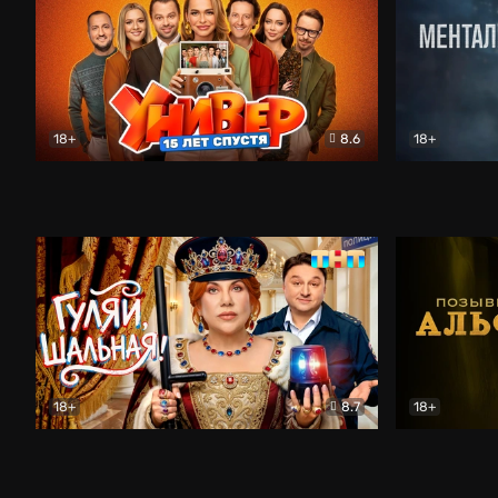
18+
8.6
18+
Универ. 15 лет спустя
Комедия
Менталист
18+
8.7
18+
Гуляй, шальная!
Комедия
Позывной 