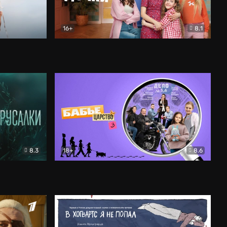
16+
8.1
льный
Папины дочки. Новые
Комедия
8.3
18+
8.6
Бабье царство
Детектив