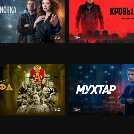
8.6
18+
ка
Детектив
Кровь за кровь (2026)
Бое
8.2
16+
«Альфа»
Боевик
Мухтар. Он вернулся
Дет