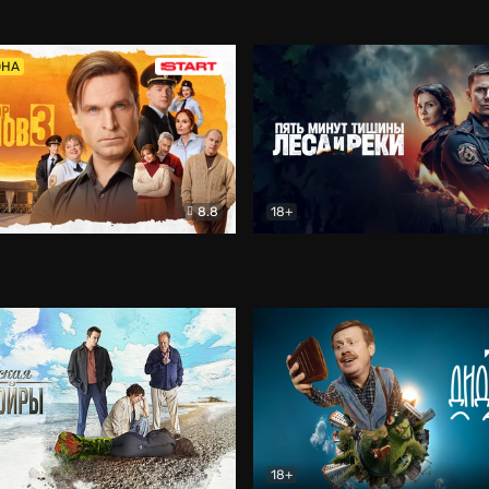
5)
Комедия
Олдскул
Комедия
ОНА
8.8
18+
Гаврилов
Комедия
Пять минут тишины
Детек
18+