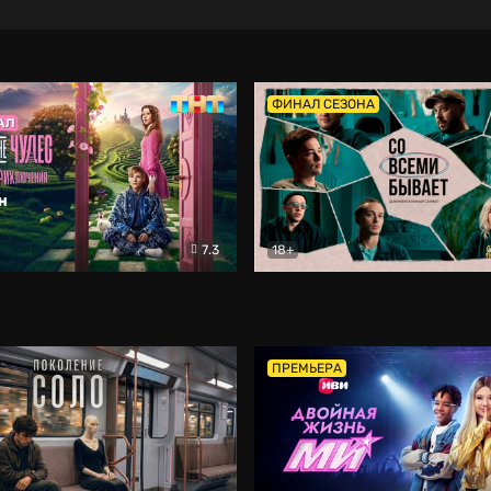
ФИНАЛ СЕЗОНА
7.3
18+
ране Чудес. Безумные приключения
Со всеми бывает
Фэнтези
Докумен
ПРЕМЬЕРА