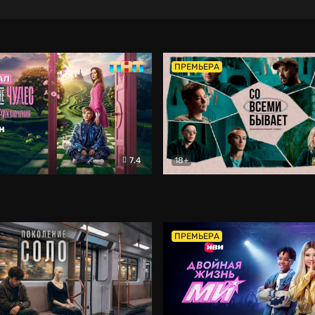
ПРЕМЬЕРА
7.4
18+
ране Чудес. Безумные приключения
Со всеми бывает
Фэнтези
Докумен
ПРЕМЬЕРА