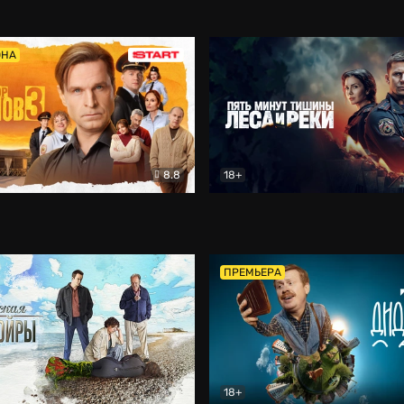
5)
Комедия
Олдскул
Комедия
ОНА
8.8
18+
Гаврилов
Комедия
Пять минут тишины
Детек
ПРЕМЬЕРА
18+