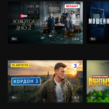
18+
8.4
18+
Золотое дно
Драма
Мошенник
10 АВГУСТА
18+
8.3
16+