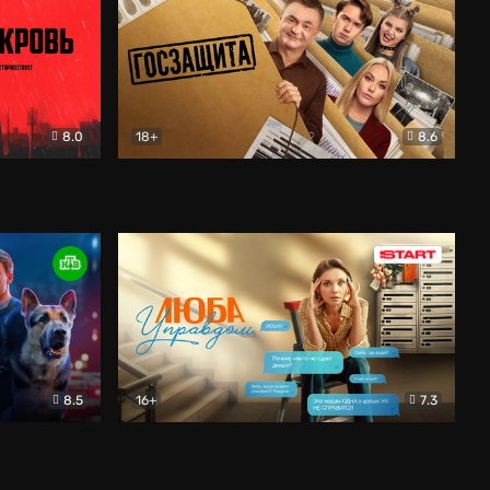
8.0
18+
8.6
вик
Госзащита
Комедия
8.5
16+
7.3
ектив
Люба Управдом
Комедия