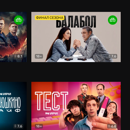
Дети перемен
Драма
ФИНАЛ СЕЗОНА
8.1
18+
7.6
тив
Балабол
Детектив
7.6
18+
6.6