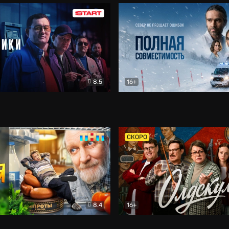
8.5
16+
и
Детектив
Полная совместимость
Др
СКОРО
8.4
16+