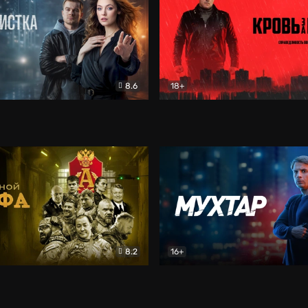
8.6
18+
ка
Детектив
Кровь за кровь (2026)
Бое
8.2
16+
«Альфа»
Боевик
Мухтар. Он вернулся
Дет