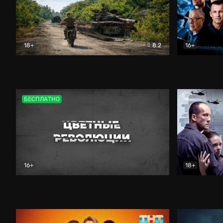
18+
8.2
16+
Дороги небесные
Документальный
Зенит навс
БЕСПЛАТНО
16+
18+
Цветные революции
Документальный
Возмездие