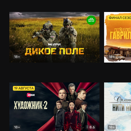
Кордон
Боевик
Афоня (202
ФИНАЛ СЕЗ
18+
18+
Дикое поле
Документальный
Инспектор 
19 АВГУСТА
18+
8.6
18+