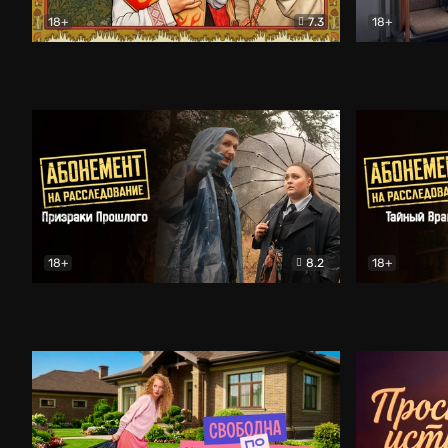
18+
7.3
18+
Очень древняя Русь
Комедия
Поколение 
18+
8.2
18+
Абонемент на расследование. Призраки прошлого
Абонемент 