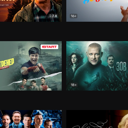
7.8
16+
стины
Драма
В круге добра
Документа
18+
ренер
Драма
Зов русалки
Детектив