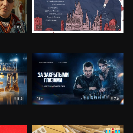
8.8
18+
8.9
ама
В «Хогвартс» я не попал
Документальный
8.5
18+
7.6
ьный
За закрытыми глазами
Детектив