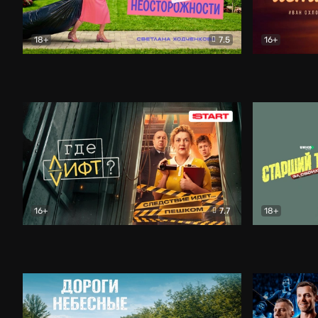
18+
7.5
16+
Свободна по неосторожности
Комедия
Простые и
16+
7.7
18+
Где лифт?
Комедия
Старший т