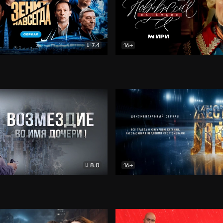
7.4
16+
егда. Сериал
Документальный
Новороссия. Потёмкин
Др
8.0
16+
Боевик
Жёсткий лёд
Документал