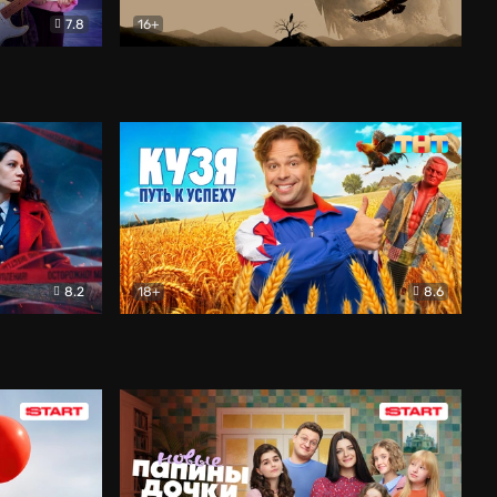
7.8
16+
ия
Птички
Документальный
8.2
18+
8.6
Детектив
Кузя. Путь к успеху
Комедия