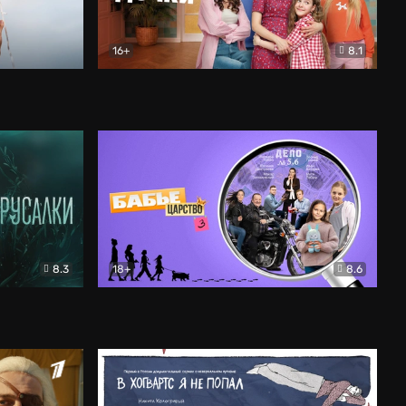
16+
8.1
льный
Папины дочки. Новые
Комедия
8.3
18+
8.6
Бабье царство
Детектив