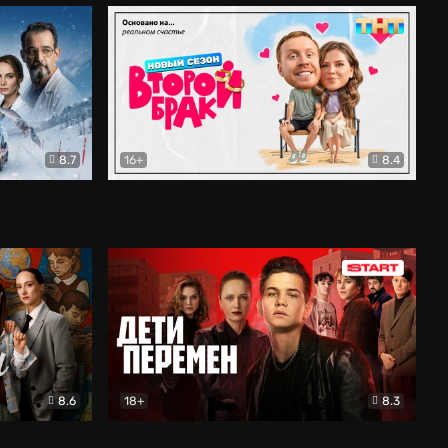
8.7
16+
8.4
ама
Второй брак
Комедия
8.6
18+
8.3