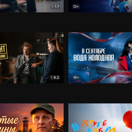
7.7
12+
Соло
Документальный
Двойная жизнь Ми
Комед
8.2
18+
на расследование. Тайный враг
Детектив
В сентябре вода холодная
Детектив