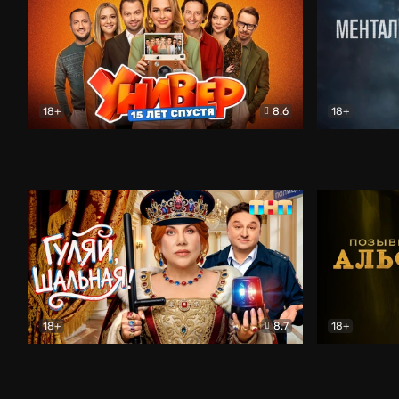
18+
8.6
18+
Универ. 15 лет спустя
Комедия
Менталист
18+
8.7
18+
Гуляй, шальная!
Комедия
Позывной 