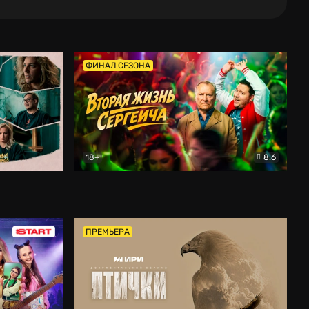
ФИНАЛ СЕЗОНА
18+
8.6
тальный
Вторая жизнь Сергеича
Комедия
ПРЕМЬЕРА