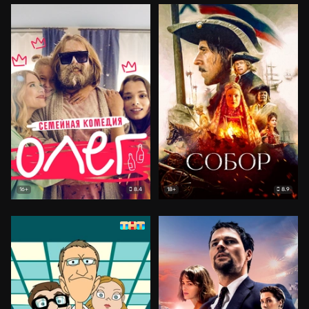
8.4
8.9
16+
18+