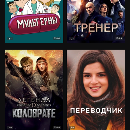
8.0
8.9
16+
12+
8.8
16+
18+