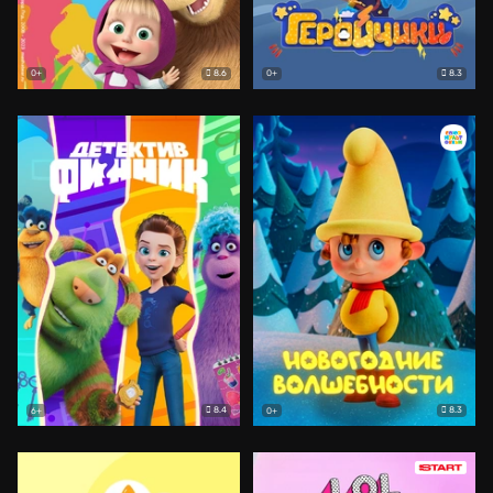
8.6
8.3
0+
0+
8.4
8.3
6+
0+