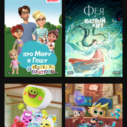
7.8
8.6
0+
12+