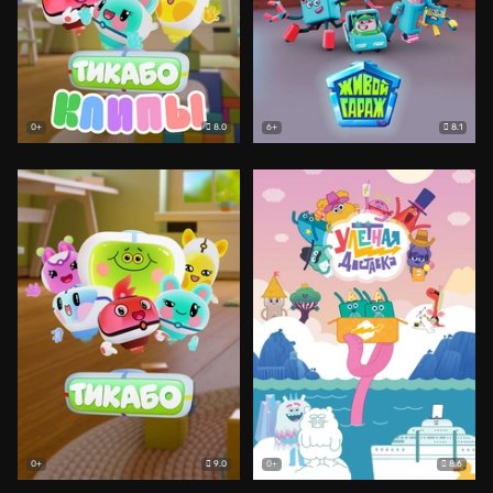
8.0
8.1
0+
6+
9.0
8.6
0+
0+