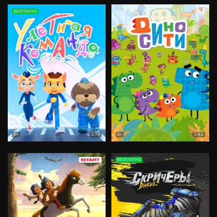
БЕСПЛАТНО
7.7
8.2
0+
0+
БЕСПЛАТНО