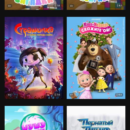
7.8
8.1
0+
0+
7.4
8.6
6+
6+